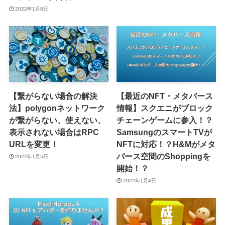
2022年1月8日
【繋がらない場合の解決
【最近のNFT・メタバース
法】polygonネットワーク
情報】スクエニがブロック
が繋がらない、使えない、
チェーンゲームに参入！？
表示されない場合はRPC
SamsungのスマートTVが
URLを変更！
NFTに対応！？H&Mがメタ
バース空間のShoppingを
2022年1月5日
開始！？
2022年1月4日