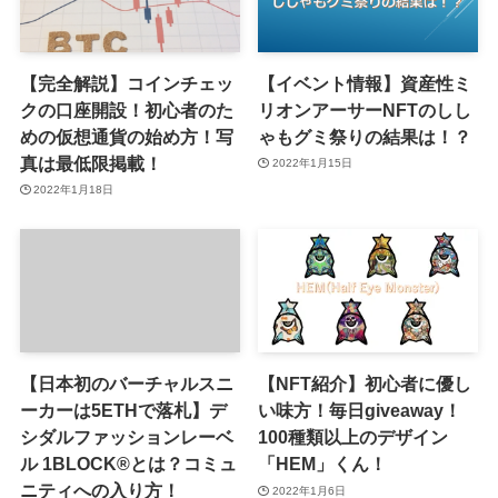
【完全解説】コインチェッ
【イベント情報】資産性ミ
クの口座開設！初心者のた
リオンアーサーNFTのしし
めの仮想通貨の始め方！写
ゃもグミ祭りの結果は！？
真は最低限掲載！
2022年1月15日
2022年1月18日
【日本初のバーチャルスニ
【NFT紹介】初心者に優し
ーカーは5ETHで落札】デ
い味方！毎日giveaway！
シダルファッションレーベ
100種類以上のデザイン
ル 1BLOCK®︎とは？コミュ
「HEM」くん！
ニティへの入り方！
2022年1月6日