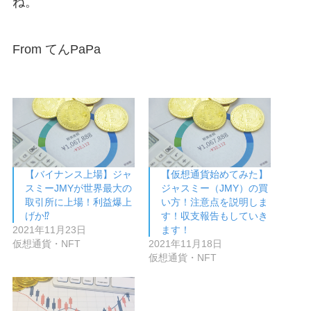
ね。
From てんPaPa
【バイナンス上場】ジャ
【仮想通貨始めてみた】
スミーJMYが世界最大の
ジャスミー（JMY）の買
取引所に上場！利益爆上
い方！注意点を説明しま
げか⁉︎
す！収支報告もしていき
2021年11月23日
ます！
仮想通貨・NFT
2021年11月18日
仮想通貨・NFT