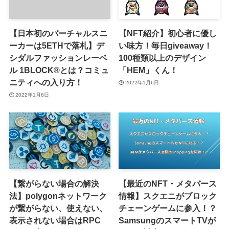
【日本初のバーチャルスニ
【NFT紹介】初心者に優し
ーカーは5ETHで落札】デ
い味方！毎日giveaway！
シダルファッションレーベ
100種類以上のデザイン
ル 1BLOCK®︎とは？コミュ
「HEM」くん！
ニティへの入り方！
2022年1月6日
2022年1月8日
【繋がらない場合の解決
【最近のNFT・メタバース
法】polygonネットワーク
情報】スクエニがブロック
が繋がらない、使えない、
チェーンゲームに参入！？
表示されない場合はRPC
SamsungのスマートTVが